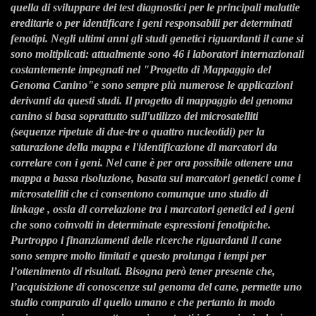
quella di sviluppare dei test diagnostici per le principali malattie
ereditarie o
per identificare i geni responsabili per determinati
fenotipi.
Negli ultimi anni gli studi genetici riguardanti il cane si
sono moltiplicati: attualmente sono 46 i
laboratori internazionali
costantemente impegnati nel "Progetto di Mappaggio del
Genoma Canino"
e sono sempre più numerose le applicazioni
derivanti da questi studi.
Il progetto di mappaggio del genoma
canino si basa soprattutto sull'utilizzo dei microsatelliti
(sequenze ripetute di due-tre o quattro nucleotidi) per la
saturazione della mappa e l'identificazione
di marcatori da
correlare con i geni. Nel cane è per ora possibile ottenere una
mappa a bassa
risoluzione, basata sui marcatori genetici come i
microsatelliti che ci consentono comunque uno
studio di
l
inkage
, ossia di correlazione tra i marcatori genetici ed i geni
che sono coinvolti in
determinate espressioni fenotipiche.
Purtroppo i finanziamenti delle ricerche riguardanti il cane
sono sempre molto limitati e questo prolunga i tempi per
l’ottenimento di risultati. Bisogna però
tener presente che,
l’acquisizione di conoscenze sul genoma del cane, permette uno
studio
comparato di quello umano e che pertanto in modo