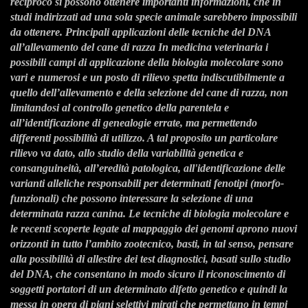
reciproco si possono ottenere importanti
informazioni, che in
studi indirizzati ad una sola specie animale sarebbero impossibili
da ottenere.
Principali applicazioni delle tecniche del DNA
all’allevamento del cane di razza
In medicina veterinaria i
possibili campi di applicazione della biologia molecolare sono
vari e
numerosi e un posto di rilievo spetta indiscutibilmente a
quello dell’allevamento e della selezione
del cane di razza, non
limitandosi al controllo genetico della parentela e
all’identificazione di
genealogie errate, ma permettendo
differenti possibilità di utilizzo.
A tal proposito un particolare
rilievo va dato, allo studio della variabilità genetica e
consanguineità,
all’eredità patologica, all'identificazione delle
varianti alleliche responsabili per determinati fenotipi
(morfo-
funzionali) che possono interessare la selezione di una
determinata razza canina.
Le tecniche di biologia molecolare e
le recenti scoperte legate al mappaggio dei genomi aprono nuovi
orizzonti in tutto l’ambito zootecnico, basti, in tal senso, pensare
alla possibilità di allestire dei test
diagnostici, basati sullo studio
del DNA, che consentano in modo sicuro il riconoscimento di
soggetti
portatori di un determinato difetto genetico e quindi la
messa in opera di piani selettivi mirati che permettano
in tempi