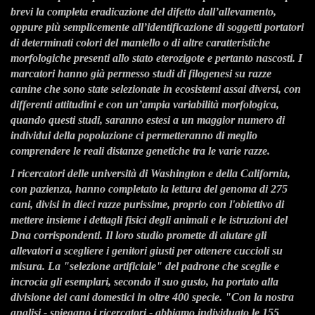
brevi la completa eradicazione del difetto dall’allevamento,
oppure più semplicemente a
ll’identificazione di soggetti portatori
di determinati colori del mantello o di altre caratteristiche
morfologiche presenti allo stato eterozigote e pertanto nascosti. I
marcatori hanno già permesso studi di
filogenesi su razze
canine che sono state selezionate in ecosistemi assai diversi, con
differenti attitudini e con
un’ampia variabilità morfologica,
quando questi studi, saranno estesi a un maggior numero di
individui della
popolazione ci permetteranno di meglio
comprendere le reali distanze genetiche tra le varie razze.
I ricercatori delle università di Washington e della California,
con pazienza, hanno completato la lettura del genoma di 275
cani, divisi in dieci razze purissime, proprio con l'obiettivo di
mettere insieme i dettagli fisici degli animali e le istruzioni del
Dna corrispondenti. Il loro studio promette di aiutare gli
allevatori a scegliere i genitori giusti per ottenere cuccioli su
misura. La "selezione artificiale" del padrone che sceglie e
incrocia gli esemplari, secondo il suo gusto, ha portato alla
divisione dei cani domestici in oltre 400 specie. "Con la nostra
analisi - spiegano i ricercatori - abbiamo individuato le 155