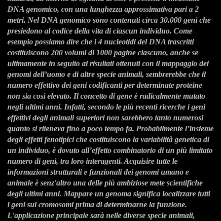
DNA genomico, con una
lunghezza approssimativa pari a 2
metri. Nel DNA genomico sono contenuti circa 30.000 geni che
presiedono al codice della vita di ciascun individuo. Come
esempio possiamo dire che i 4 nucleotidi
del DNA trascritti
costituiscono 200 volumi di 1000 pagine ciascuno, anche se
ultimamente in
seguito ai risultati ottenuti con il mappaggio dei
genomi dell’uomo e di altre specie animali,
sembrerebbe che il
numero effettivo dei geni codificanti per determinate proteine
non sia così
elevato. Il concetto di gene è radicalmente mutato
negli ultimi anni. Infatti, secondo le più recenti
ricerche i geni
effettivi degli animali superiori non sarebbero tanto numerosi
quanto si riteneva fino
a poco tempo fa. Probabilmente l’insieme
degli effetti fenotipici che costituiscono la variabilità
genetica di
un individuo, è dovuto all’effetto combinatorio di un più limitato
numero di geni, tra
loro interagenti.
Acquisire tutte le
informazioni strutturali e funzionali dei genomi umano e
animale è senz'altro una
delle più ambiziose mete scientifiche
degli ultimi anni. Mappare un genoma significa localizzare
tutti
i geni sui cromosomi prima di determinarne la funzione.
L'applicazione principale sarà nelle
diverse specie animali,