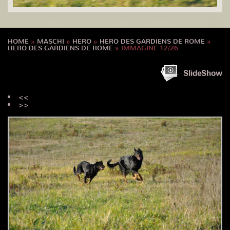
HOME
»
MASCHI
»
HERO
»
HERO DES GARDIENS DE ROME
»
HERO DES GARDIENS DE ROME
» IMMAGINE 12/26
SlideShow
<<
>>