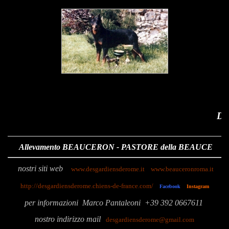
Des Gardiens de Ro
Allevamento BEAUCERON - PASTORE della BEAUCE
nostri siti web
www.desgardiensderome.it
www.beauceronroma.it
http://desgardiensderome.chiens-de-france.com/
Facebook
Instagram
p
er informazioni
Marco Pantaleoni
+39 392 0667611
nostro indirizzo mail
desgardiensderome@gmail.com