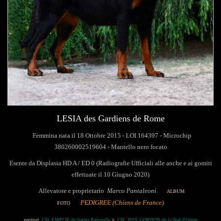
LESIA des Gardiens de Rome
Femmina nata il 18 Ottobre 2015 - LOI 164397 - Microchip
380260002519604 - Mantello nero focato
Esente da Displasia HD A / ED 0 (Radiografie Ufficiali alle anche e ai gomiti
effettuate il 10 Giugno 2020)
Allevatore e proprietario
Marco Pantaleoni
ALBUM
PEDIGREE
(Chiens de France)
FOTO
genitori
CH. EMELIE de Sainte Petronille
x
CH. JEFF GORDON de la Noé d'Orient