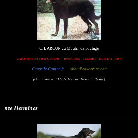
CH. AROUN du Moulin de Soulage
CAMPIONE DI FRANCIA 1988 - Brevet Ring - Cotation 6 - ELITE A - HD A
Centrale-Canine.fr
AboutBeaucerons.com
(Bisnonno di LESIA des Gardiens de Rome)
Bar 