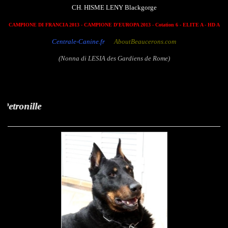
CH. HISME LENY Blackgorge
CAMPIONE DI FRANCIA 2013
- CAMPIONE D'EUROPA 2013 - Cotation 6 - ELITE A - HD A
Centrale-Canine.fr
AboutBeaucerons.com
(Nonna di LESIA des Gardiens de Rome)
Saphir de