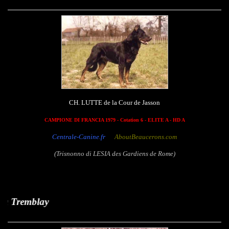
CH. LUTTE de la Cour de Jasson
CAMPIONE DI FRANCIA 1979 - Cotation 6 - ELITE A - HD A
Centrale-Canine.fr
AboutBeaucerons.com
(Trisnonno di LESIA des Gardiens de Rome)
Parciva