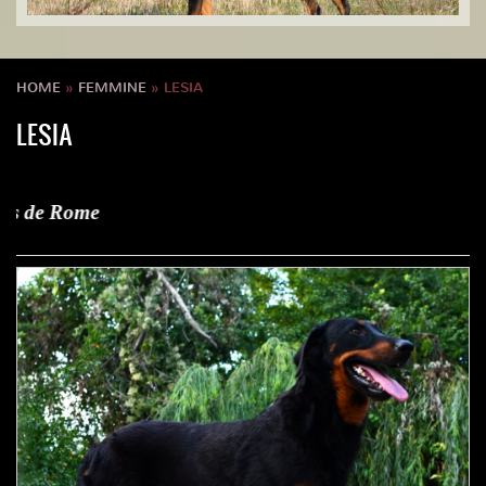
HOME
»
FEMMINE
» LESIA
LESIA
Lesia d