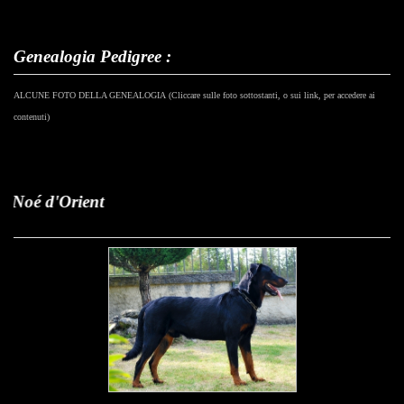
Genealogia Pedigree :
ALCUNE FOTO DELLA GENEALOGIA
(Cliccare sulle foto sottostanti, o sui link, per accedere ai
contenuti)
Jeff