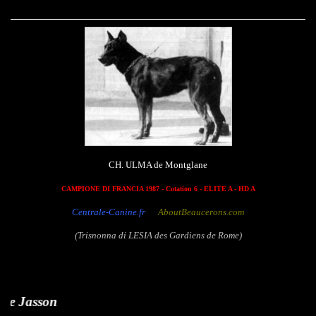
CH. ULMA de Montglane
CAMPIONE DI FRANCIA 1987 - Cotation 6 - ELITE A - HD A
Centrale-Canine.fr
AboutBeaucerons.com
(Trisnonna di LESIA des Gardiens de Rome)
Lutte de 