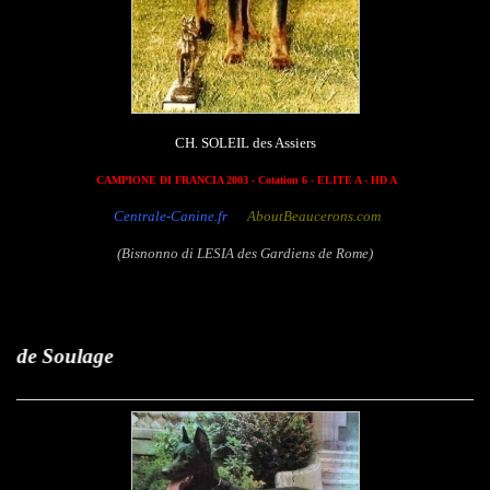
CH. SOLEIL des Assiers
CAMPIONE DI FRANCIA 2003 - Cotation 6 - ELITE A - HD A
Centrale-Canine.fr
AboutBeaucerons.com
(Bisnonno di LESIA des Gardiens de Rome)
Aroun