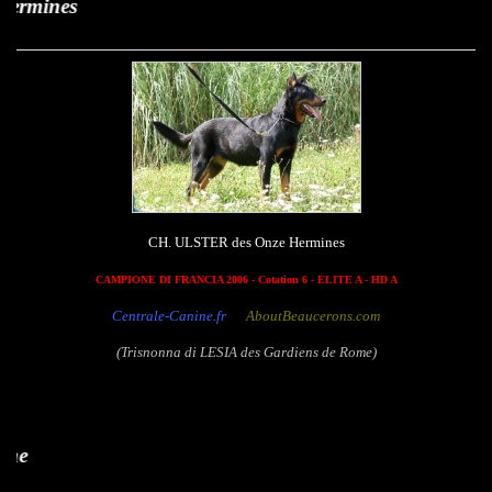
Ulster de
CH. ULSTER des Onze Hermines
CAMPIONE DI FRANCIA 2006 - Cotation 6 - ELITE A - HD A
Centrale-Canine.fr
AboutBeaucerons.com
(Trisnonna di LESIA des Gardiens de Rome)
Enyo de Montg