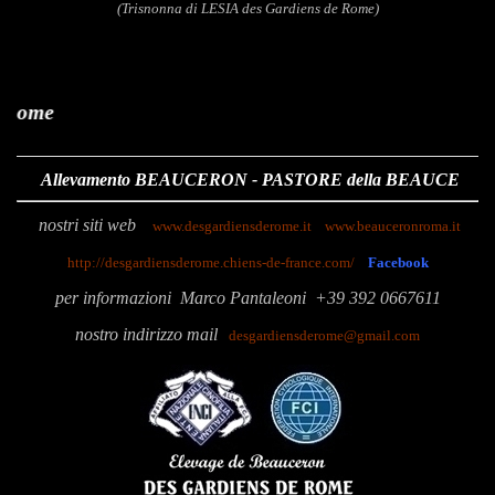
(Trisnonna di LESIA des Gardiens de Rome)
Des Gardien
Allevamento BEAUCERON - PASTORE della BEAUCE
nostri siti web
www.desgardiensderome.it
www.beauceronroma.it
http://desgardiensderome.chiens-de-france.com/
Facebook
p
er informazioni
Marco Pantaleoni
+39 392 0667611
nostro indirizzo mail
desgardiensderome@gmail.com