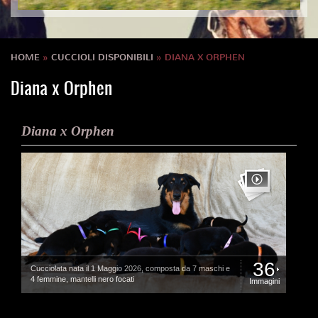
HOME
»
CUCCIOLI DISPONIBILI
» DIANA X ORPHEN
Diana x Orphen
Diana x Orphen
36
Cucciolata nata il 1 Maggio 2026, composta da 7 maschi e
4 femmine, mantelli nero focati
Immagini